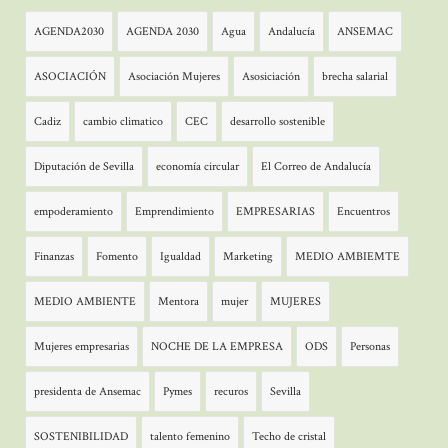
AGENDA2030
AGENDA 2030
Agua
Andalucía
ANSEMAC
ASOCIACIÓN
Asociación Mujeres
Asosiciación
brecha salarial
Cadiz
cambio climatico
CEC
desarrollo sostenible
Diputación de Sevilla
economía circular
El Correo de Andalucía
empoderamiento
Emprendimiento
EMPRESARIAS
Encuentros
Finanzas
Fomento
Igualdad
Marketing
MEDIO AMBIEMTE
MEDIO AMBIENTE
Mentora
mujer
MUJERES
Mujeres empresarias
NOCHE DE LA EMPRESA
ODS
Personas
presidenta de Ansemac
Pymes
recuros
Sevilla
SOSTENIBILIDAD
talento femenino
Techo de cristal