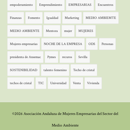
empoderamiento
Emprendimiento
EMPRESARIAS
Encuentros
Finanzas
Fomento
Igualdad
Marketing
MEDIO AMBIEMTE
MEDIO AMBIENTE
Mentora
mujer
MUJERES
Mujeres empresarias
NOCHE DE LA EMPRESA
ODS
Personas
presidenta de Ansemac
Pymes
recuros
Sevilla
SOSTENIBILIDAD
talento femenino
Techo de cristal
techos de cristal
TIC
Universidad
Venta
Vivienda
©2026 Asociación Andaluza de Mujeres Empresarias del Sector del
Medio Ambiente